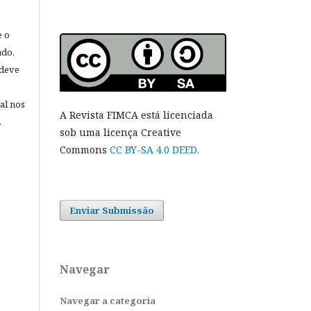
e o
ado,
 deve
al nos
A Revista FIMCA está licenciada
.
sob uma licença Creative
Commons
CC BY-SA 4.0 DEED.
Enviar Submissão
Navegar
Navegar a categoria