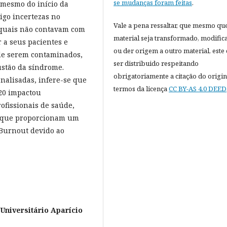
se mudanças foram feitas
.
 mesmo do início da
igo incertezas no
Vale a pena ressaltar, que mesmo qu
s quais não contavam com
material seja transformado, modific
r a seus pacientes e
ou der origem a outro material, este
de serem contaminados,
ser distribuido respeitando
ustão da síndrome.
obrigatoriamente a citação do origin
analisadas, infere-se que
termos da licença
CC BY-AS 4.0 DEED
20 impactou
fissionais de saúde,
s que proporcionam um
Burnout devido ao
Universitário Aparício