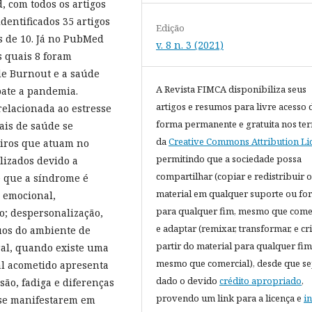
, com todos os artigos
dentificados 35 artigos
Edição
s de 10. Já no PubMed
v. 8 n. 3 (2021)
s quais 8 foram
de Burnout e a saúde
A Revista FIMCA disponibiliza seus
bate a pandemia.
artigos e resumos para livre acesso 
elacionada ao estresse
forma permanente e gratuita nos te
ais de saúde se
da
Creative Commons Attribution Li
iros que atuam no
permitindo que a sociedade possa
lizados devido a
compartilhar (copiar e redistribuir o
e que a síndrome é
material em qualquer suporte ou fo
o emocional,
para qualquer fim, mesmo que come
o; despersonalização,
e adaptar (remixar, transformar, e cri
duos do ambiente de
partir do material para qualquer fim
oral, quando existe uma
mesmo que comercial), desde que se
nal acometido apresenta
dado o devido
crédito apropriado
,
são, fadiga e diferenças
provendo um link para a licença e
i
 se manifestarem em