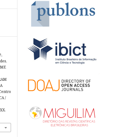
.,
ades,
ROME
ARAM
DA
Centro
CA /
 XX.