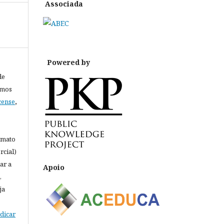
Associada
Powered by
de
rmos
cense
,
rmato
rcial)
ar a
Apoio
,
ja
ndicar