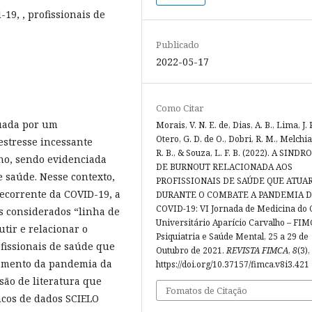
19, , profissionais de
Publicado
2022-05-17
Como Citar
uada por um
Morais, V. N. E. de, Dias, A. B., Lima, J. P
Otero, G. D. de O., Dobri, R. M., Melchi
estresse incessante
R. B., & Souza, L. F. B. (2022). A SIND
lho, sendo evidenciada
DE BURNOUT RELACIONADA AOS
e saúde. Nesse contexto,
PROFISSIONAIS DE SAÚDE QUE ATU
decorrente da COVID-19, a
DURANTE O COMBATE A PANDEMIA 
COVID-19: VI Jornada de Medicina do 
s considerados “linha de
Universitário Aparício Carvalho – FIM
utir e relacionar o
Psiquiatria e Saúde Mental, 25 a 29 de
fissionais de saúde que
Outubro de 2021.
REVISTA FIMCA
,
8
(3),
tamento da pandemia da
https://doi.org/10.37157/fimca.v8i3.421
são de literatura que
Fomatos de Citação
ncos de dados SCIELO