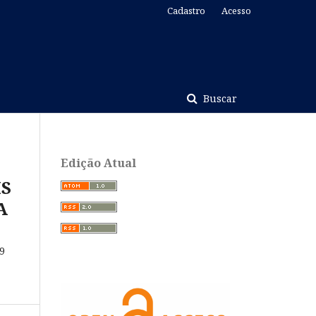
Cadastro
Acesso
Buscar
Edição Atual
IS
A
9