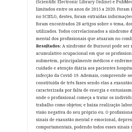
(Scientific Electronic Library Online) e PubMed
limitados entre os anos de 2015 a 2020. Foram i
no SCIELO, destes, foram extraídas informaçõe
foram encontrados 28 artigos sobre o tema, do
utilizados. Todos correlacionados a síndrome 
mental dos profissionais que atuaram no com
Resultados:
A síndrome de Burnout pode ser r
acumulativo ocupacional em que os profission
submetem, principalmente médicos e enferme
cuidado e atenção diária aos pacientes hospita
infecção da Covid-19. Ademais, compreende-s
constituída de três fases sendo elas a exaustã
caracterizada por falta de energia e entusiasm
onde o profissional começa a tratar os indiví
trabalho como objetos; e baixa realização lab
visão negativa do seu próprio eu. O profissio
sinais de exaustão mental e emocional, depres
comportamentais, podendo todos esses sinais