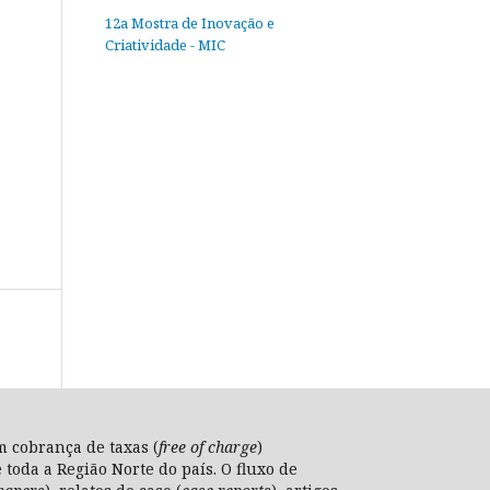
12a Mostra de Inovação e
Criatividade - MIC
m cobrança de taxas (
free of charge
)
toda a Região Norte do país. O fluxo de