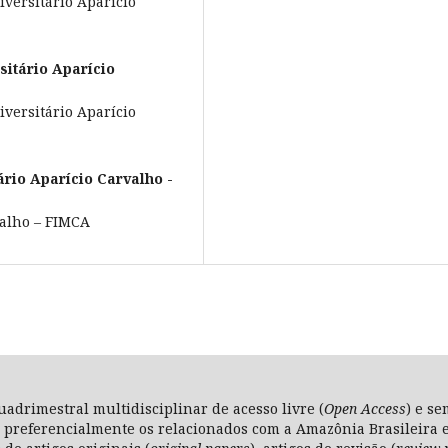
versitário Aparício
sitário Aparício
versitário Aparício
ário Aparício Carvalho -
valho – FIMCA
uadrimestral multidisciplinar de acesso livre (
Open Access
) e se
 preferencialmente os relacionados com a Amazônia Brasileira e 