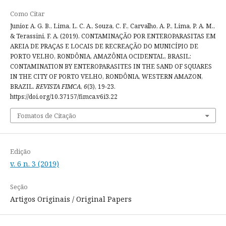
Como Citar
Junior, A. G. B., Lima, L. C. A., Souza, C. F., Carvalho, A. P., Lima, P. A. M.,
& Terassini, F. A. (2019). CONTAMINAÇÃO POR ENTEROPARASITAS EM
AREIA DE PRAÇAS E LOCAIS DE RECREAÇÃO DO MUNICÍPIO DE
PORTO VELHO, RONDÔNIA, AMAZÔNIA OCIDENTAL, BRASIL:
CONTAMINATION BY ENTEROPARASITES IN THE SAND OF SQUARES
IN THE CITY OF PORTO VELHO, RONDÔNIA, WESTERN AMAZON,
BRAZIL.
REVISTA FIMCA
,
6
(3), 19-23.
https://doi.org/10.37157/fimca.v6i3.22
Fomatos de Citação
Edição
v. 6 n. 3 (2019)
Seção
Artigos Originais / Original Papers