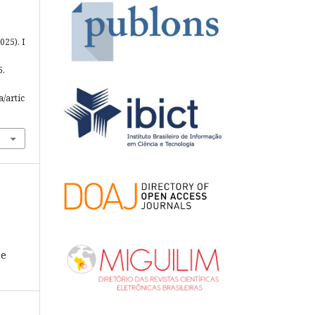
025). I
5.
a/artic
ce