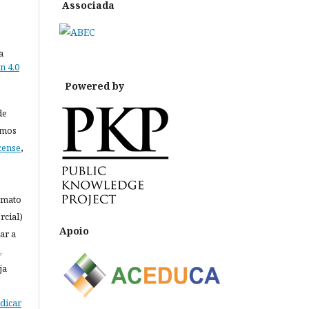
Associada
a
n 4.0
Powered by
de
rmos
cense
,
rmato
rcial)
Apoio
ar a
,
ja
ndicar