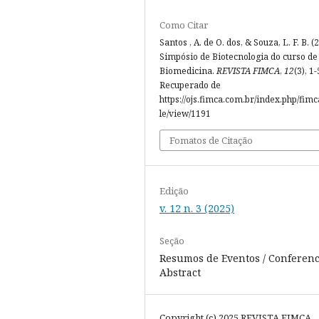
Como Citar
Santos , A. de O. dos, & Souza, L. F. B. (2
Simpósio de Biotecnologia do curso de
Biomedicina.
REVISTA FIMCA
,
12
(3), 1-
Recuperado de
https://ojs.fimca.com.br/index.php/fimc
le/view/1191
Fomatos de Citação
Edição
v. 12 n. 3 (2025)
Seção
Resumos de Eventos / Conferen
Abstract
Copyright (c) 2025 REVISTA FIMCA