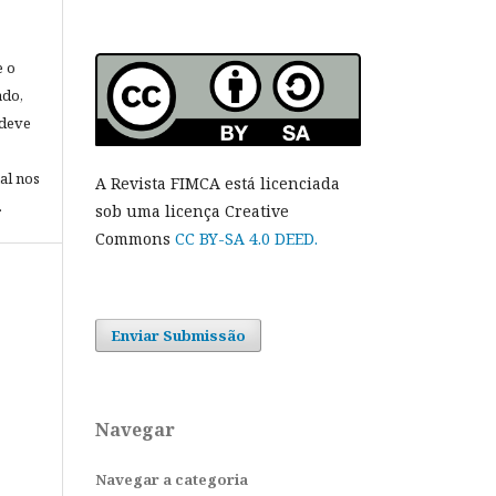
e o
ado,
 deve
al nos
A Revista FIMCA está licenciada
.
sob uma licença Creative
Commons
CC BY-SA 4.0 DEED.
Enviar Submissão
Navegar
Navegar a categoria