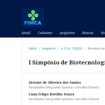
Atual
Cadastro
Arquivos
Buscar
S
Início
/
Arquivos
/
v. 12 n. 3 (2025)
/
Resumos de 
I Simpósio de Biotecnolog
Alcione de Oliveira dos Santos
Faculdades Integradas Aparício Carvalho (Fimca)
Luan Felipo Botelho Souza
Faculdades Integradas Aparício Carvalho (Fimca)