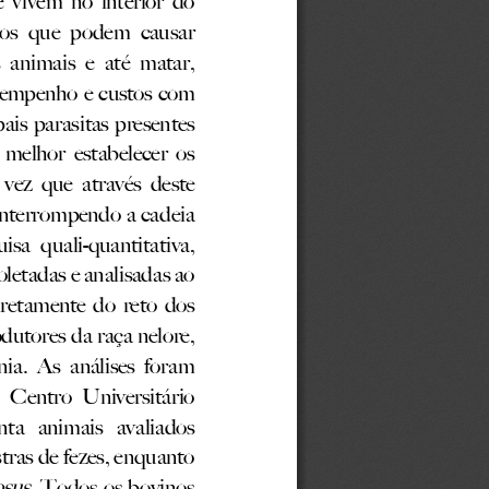
os
que
podem
causar
s
animais
e
até
matar,
sempenho
e
custos
com
pais
parasitas
presentes
me
lhor
estabelecer
os
vez
que
através
deste
interrompendo
a
cadeia
uisa
quali
-
quanti
tativa
,
oletadas
e
analisadas
ao
iretamente
do
reto
dos
odutores
da
raça
nelore,
ia.
As
análises
foram
o
Centro
Universitário
inta
animais
avaliados
tras
de
fezes,
enquanto
osus
.
Todos
os
bovinos