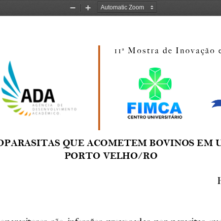
Zoom
Zoom
Out
In
11ª Mostra de In
ovação 
OPARASITAS
QUE
ACOMETEM
BOVINOS
EM
PORTO
VELHO/RO
oparasitoses
são
infecções
pro
vocadas
por
parasitas
qu