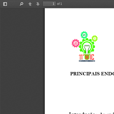
of 1
Toggle
Find
Previous
Next
Sidebar
PRINCIPAIS
END
Introdução:
As
end