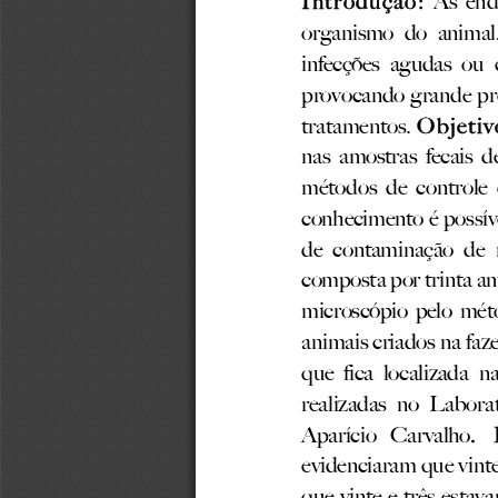
organismo
do
animal
infecções
agudas
ou
provocando
grande
pr
tratamentos.
Objetiv
nas
amostras
fecais
d
métodos
de
controle
conhecimento
é
possív
de
contaminação
de
composta
por
trinta
am
microscópio
pelo
mét
a
nimais
criados
na
faz
que
fica
localizada
n
realizadas
no
Laborat
Aparício
Carvalho
.
evidenciaram
que
vint
que
vinte
e
três
estav