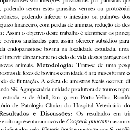
,
podendo
serem
estes
parasitas
vermes
ou
protozoári
crônicas,
podendo
infectar
o
intestino
ou
pulmões
do
eju
ízo
financeiro,
com
perdas
de
animais,
redução
do
de
o:
Assim
o
objetivo
deste
trabalho
é
identificar
os
princi
e
bovinos
analisadas
para
assim
oferecer
subsídios
para
da
endoparasitose
bovina
na
localidade
estudada,
uma
el
intervir
diretamente
no
ciclo
de
vida
destes
patógenos
novos
animais.
Metod
ologia:
Trata
-
se
de
uma
pesq
ostras
de
fezes
de
bovinos
com
idade
6
a
12
meses
foram
c
odo
de
flutuação.
A
coleta
de
amostras
fecais
ocorreu
d
enda
SK
Agropecuária
unidade
produtora
de
touros
repr
a
estrada
21
de
Abril,
km
19,
em
Porto
Velho,
Rondôn
ório
de
Patologia
Clínica
do
Hospital
Vet
erinário
d
Resultados
e
Discussões:
Os
resultados
em
tr
Cooperia
punctata
e
e
oito
apresentaram
ovos
de
nas
amos
Eimeria
bovis
S.
papill
am
infectados
pelo
e
quatorze
por