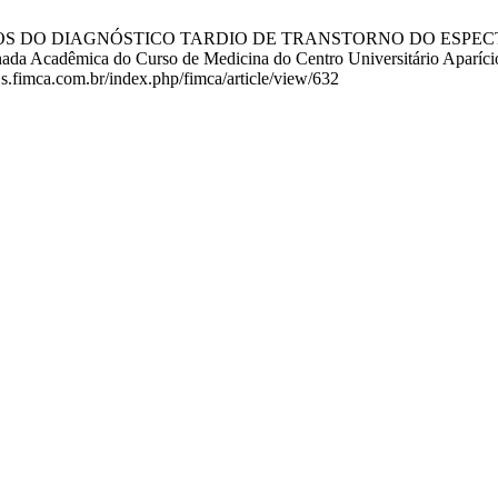
DP. IMPACTOS DO DIAGNÓSTICO TARDIO DE TRANSTORNO DO 
êmica do Curso de Medicina do Centro Universitário Aparício C
ojs.fimca.com.br/index.php/fimca/article/view/632