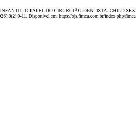
 SEXUAL INFANTIL: O PAPEL DO CIRURGIÃO-DENTISTA: CHIL
26];8(2):9-11. Disponível em: https://ojs.fimca.com.br/index.php/fimca