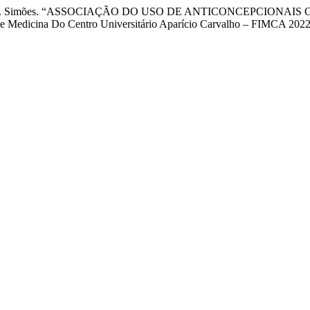
, e M. da C. R. Simões. “ASSOCIAÇÃO DO USO DE ANTICONCE
dicina Do Centro Universitário Aparício Carvalho – FIMCA 202