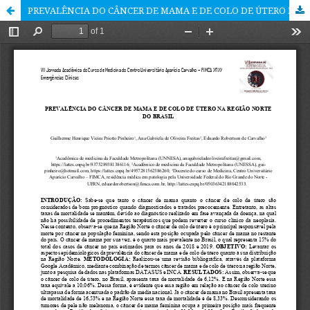
PREVALÊNCIA DO CÂNCER DE MAMA E DE COLO DE ÚTERO NA REGIÃO NORTE DO BRASIL