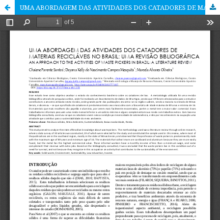
UMA ABORDAGEM DAS ATIVIDADES DOS CATADORES DE MATERIAIS RECICLÁVEIS NO BRASIL: UMA REVISÃO BIBLIOGRÁFICA